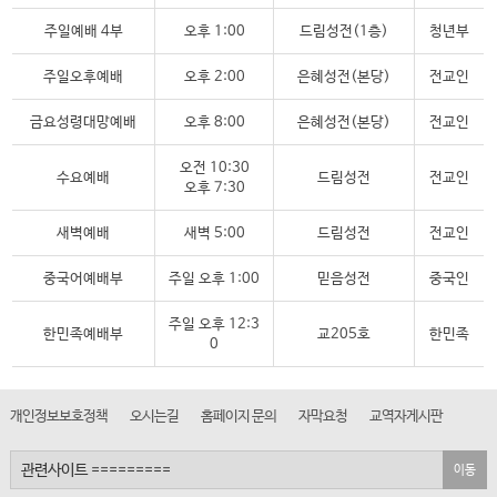
주일예배 4부
오후 1:00
드림성전(1층)
청년부
주일오후예배
오후 2:00
은혜성전(본당)
전교인
금요성령대망예배
오후 8:00
은혜성전(본당)
전교인
오전 10:30
수요예배
드림성전
전교인
오후 7:30
새벽예배
새벽 5:00
드림성전
전교인
중국어예배부
주일 오후 1:00
믿음성전
중국인
주일 오후 12:3
한민족예배부
교205호
한민족
0
개인정보보호정책
오시는길
홈페이지 문의
자막요청
교역자게시판
이동