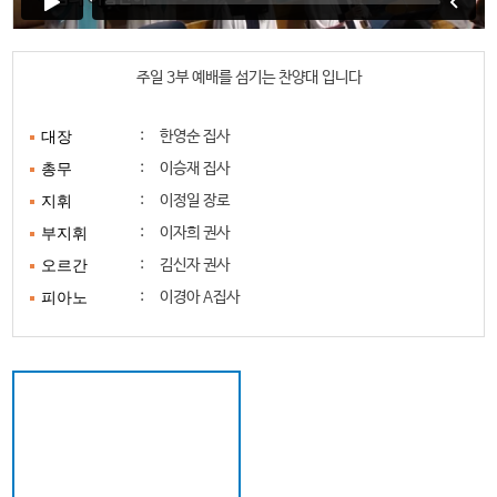
주일 3부 예배를 섬기는 찬양대 입니다
:
한영순 집사
대장
:
이승재 집사
총무
:
이정일 장로
지휘
:
이자희 권사
부지휘
:
김신자 권사
오르간
:
이경아 A집사
피아노