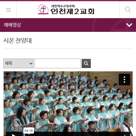
예배영상
시온 찬양대