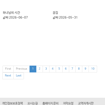
하나님의 시간
섬김
날짜:2026-06-07
날짜:2026-05-31
오직 주 신뢰하리
찬양과 감사의 노래
날짜:2026-05-24
날짜:2026-05-17
First
Previous
1
2
3
4
5
6
7
8
9
10
Next
Last
개인정보보호정책
오시는길
홈페이지 문의
자막요청
교역자게시판