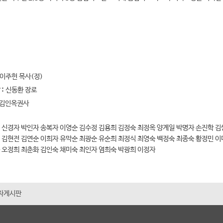
이주헌 목사(정)
:
신동환 장로
김인옥권사
 신경자 박인자 송복자 이영순 김수정 김용희 김정숙 최정옥 양계일 박명자 손진학 김
 김현전 김연순 이희자 유막순 최광순 유순희 최정식 최영숙 백정숙 최종숙 황정민 이
 오정희 최춘화 김인숙 채미숙 최인자 염희숙 박광희 이정자
자게시판