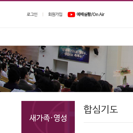
로그인
회원가입
예배실황/On Air
합심기도
새가족·영성