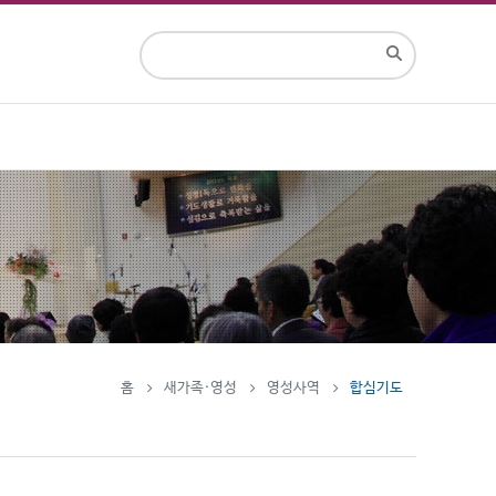
홈
새가족·영성
영성사역
합심기도