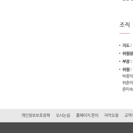
조직
지도 :
위원장 
부장 :
위원 :
박종익
위춘미
윤미숙
개인정보보호정책
오시는길
홈페이지 문의
자막요청
교역