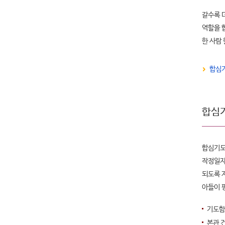
갈수록 
역할을 
한 사람
합심기
합심
합심기도
작정일자
되도록 
아들이 
기도함
본관 