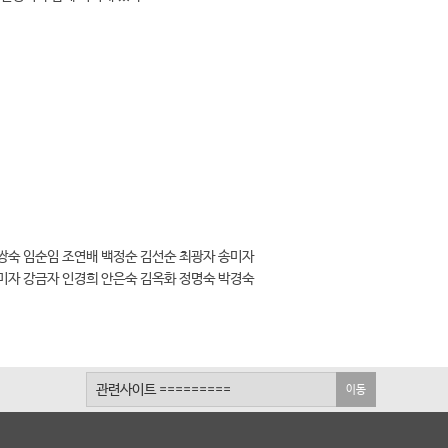
쌍숙 임순임 조연배 백정순 김선순 최광자 송미자
미자 강금자 인경희 안은숙 김옥화 정명숙 박경숙
이동