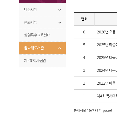
나눔사역
번호
문화사역
6
2026년 초등
삼일특수교육센터
5
2025년 마음
꿈나래도서관
4
2025년 다독
제2교회사진관
3
2024년 다독
2
2022년 마
1
제4회 독서대
총게시물 :
6
건 (
1
/1 page)