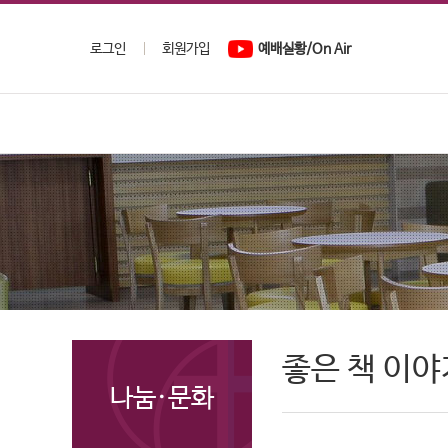
로그인
회원가입
예배실황/On Air
좋은 책 이
나눔·문화