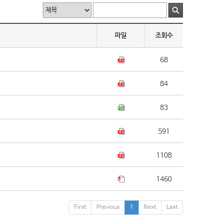
파일
조회수
68
84
83
591
1108
1460
First
Previous
1
Next
Last