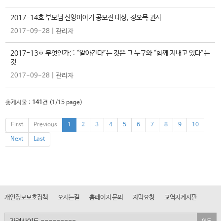
2017-14호 부모님 신앙이야기 공모전 대상, 정오목 권사
|
2017-09-28
관리자
2017-13호 무엇인가를 “알아간다”는 것은 그 누구와 “함께 지내고 있다”는
것
|
2017-09-28
관리자
총게시물 :
141
건 (
1
/15 page)
First
Previous
1
2
3
4
5
6
7
8
9
10
Next
Last
개인정보보호정책
오시는길
홈페이지 문의
자막요청
교역자게시판